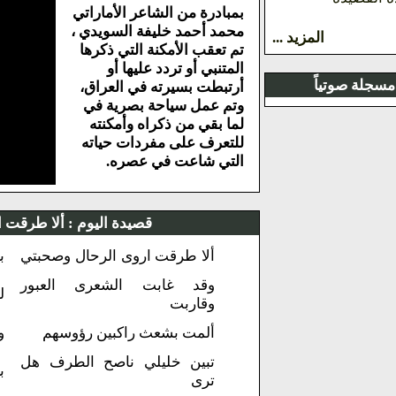
بمبادرة من الشاعر الأماراتي
محمد أحمد خليفة السويدي ،
المزيد ...
تم تعقب الأمكنة التي ذكرها
المتنبي أو تردد عليها أو
مسجلة صوتياً
أرتبطت بسيرته في العراق،
وتم عمل سياحة بصرية في
لما بقي من ذكراه وأمكنته
للتعرف على مفردات حياته
التي شاعت في عصره.
قصيدة اليوم :
ألا طرقت ا
ألا طرقت اروى الرحال وصحبتي
ب
وقد غابت الشعرى العبور
ل
وقاربت
ألمت بشعث راكبين رؤوسهم
و
تبين خليلي ناصح الطرف هل
ب
ترى