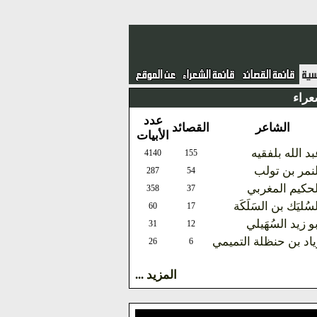
عراء
عدد
الشاعر
القصائد
الأبيات
د الله بلفقيه
4140
155
لنمر بن تولب
287
54
لحكيم المغربي
358
37
سُليَك بن السَلَكَة
60
17
و زيد السُهَيلي
31
12
ياد بن حنظلة التميمي
26
6
المزيد ...