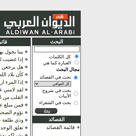
البحث
قائم
بينا يجول به
كل الكلمات
إذا غضبت لم
العبارة كما هي
هل يرجعن ل
مجال البحث
كأن بلاد ال
بحث في القصائد
إذا المرء ا
لقد لامني عن
بحث في شروح
الأبيات
القلب من ا
بحث في الشعراء
فمن مبلغ عن
نؤوم الضحى
القصائد
وذي طلعة ع
قائمة القصائد
تعلق الوجد ب
بشراكم بهذ