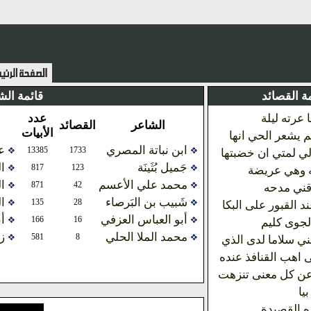
ة القصائد
قائمة الش
ا عرته ليلة
عدد
الشاعر
القصائد
الأبيات
 يشعر الحي انها
ابن نباتة المصري
عب
13385
1733
ي لمتي ان خضبتها
جَميل بُثَينَة
ا
817
123
له وهي عريضة
محمد علي الأعسم
ا
871
42
رقني مدحه
شَبيب بن البَرصاء
ال
135
28
د القبور على البكا
أبو العباس العزفي
أب
166
16
لجوى كليم
محمد الملا الحلي
ز
581
8
ي سلاما لدى الذي
 اهب القنافذ عنده
ن كل معنى تنزهت
يا
ه القصيدة