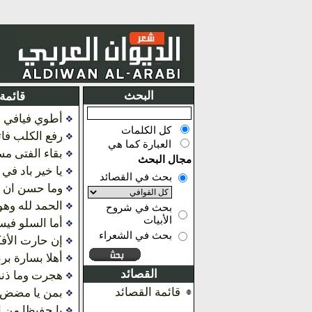
البحث
قائمة
أطوي فيافي ال
كل الكلمات
رفع الكلب فا
العبارة كما هي
بقاء الفتى مس
مجال البحث
يا خير باد في 
بحث في القصائد
وما حسن ان ي
الحمد لله وه
بحث في شروح
الأبيات
أما السلو في
بحث في الشعراء
إن حارت الأف
أهلا بسارة برن
القصائد
هجرت وما ذنب
قائمة القصائد
بمن يا مضض ف
يا حفيظا من ا