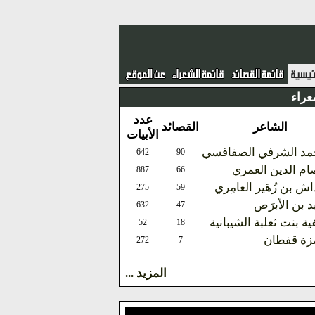
عراء
عدد
الشاعر
القصائد
الأبيات
د الشرفي الصفاقسي
642
90
م الدين العمري
887
66
اش بن زُهَير العامِري
275
59
يد بن الأبرَص
632
47
ة بنت ثعلبة الشيبانية
52
18
زة قفطان
272
7
المزيد ...