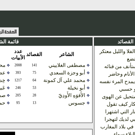
 القصائد
قائمة الش
فلا والليل معتكر
عدد
الشاعر
القصائد
الأبيات
تضع
مصطفى الغلاييني
محم
2008
141
تأنف من فنائه
أبو وجزة السعدي
عصا
393
75
الأنام وحاضر
محمد علي آل كمونة
خِد
1217
64
مدح المرء نفسه
أبو نخيلة
عَب
246
53
و حسبي
الأَفوَهِ الأَودِيّ
صفي
205
28
ستحيل عن الهوى
جسوس
حم
95
13
كار كيف تقول
ار التي اشتهرا
ي لديك لتهجرا
ي بلاد المغارب
لبلاء سواء