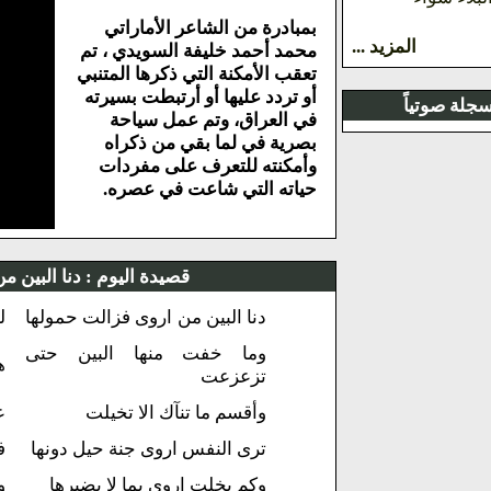
بمبادرة من الشاعر الأماراتي
المزيد ...
محمد أحمد خليفة السويدي ، تم
تعقب الأمكنة التي ذكرها المتنبي
أو تردد عليها أو أرتبطت بسيرته
جلة صوتياً
في العراق، وتم عمل سياحة
بصرية في لما بقي من ذكراه
وأمكنته للتعرف على مفردات
حياته التي شاعت في عصره.
قصيدة اليوم :
دنا البين م
دنا البين من اروى فزالت حمولها
ل
وما خفت منها البين حتى
ه
تزعزعت
وأقسم ما تنآك الا تخيلت
ع
ترى النفس اروى جنة حيل دونها
ف
وكم بخلت اروى بما لا يضيرها
و