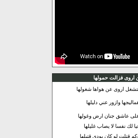
ن اروى فزالت حمولها
تشغل اروى عن هواها شغولها
ماليجها وازور عني دليلها
لى عاشق جنان ارض وغولها
يا لك نفسا لا يصاب غليلها
كم قتلت لو كان يودى قتيلها