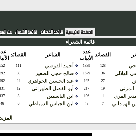
قائمة الشعراء
عدد
عدد
القصائد
الشاعر
القصائد
الأبيات
الأبيات
أحمد القوصي
652
111
1839
128
هلالي
صالح حجي الصغير
392
30
1579
36
عبد الحسين الجواهري
492
24
167
27
ني
أبو الفضل الطهراني
131
12
217
19
المري
ابن الياسمين
137
8
106
11
مداني
ابن الجباس الدمياطي
46
6
48
7
المزيد ...