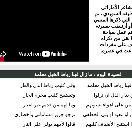
 الأماراتي
السويدي ، تم
ذكرها المتنبي
رتبطت بسيرته
مل سياحة
 من ذكراه
لى مفردات
 في عصره.
قصيدة اليوم :
ما زال فينا رباط الخيل معلمة
 رباط الخيل معلمة
وفي كليب رباط الذل والعار
ر الذل ان نزلوا
وتستبيح كليب محرم الجار
على اهواء نسوتهم
وما لهم من قديم غير اعيار
عيد او بني الخطفى
ترجو جرير مساماتي وأخطاري
نبح الأضياف كلبهم
قالوا لأمهم بولي على النار