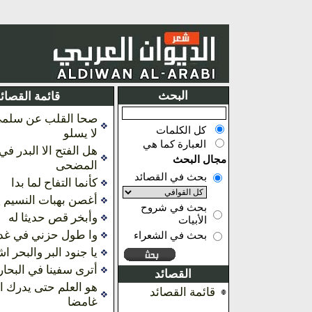
البحث
قائمة القصائ
صحا القلب عن سلمى 
كل الكلمات
لا يسلو
العبارة كما هي
هل الفتح الا البدر في
مجال البحث
المضحى
بحث في القصائد
كأنما التفاح لما بدا
أغصن بهبات النسيم 
بحث في شروح
وأبخر قص حديثا له
الأبيات
وا طول حزني في غد
بحث في الشعراء
يا جنود البر والبحر ا
أترى سفينا في البحار
القصائد
هو العلم حتى يدرك ا
قائمة القصائد
غامضا