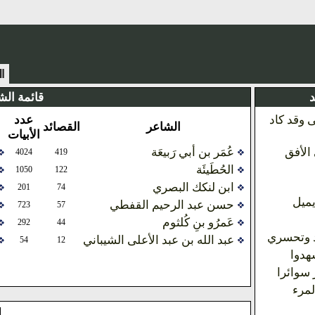
د
قائمة الش
وقد كاد
عدد
الشاعر
القصائد
الأبيات
 الأفق
عُمَر بن أبي رَبيعَة
4024
419
الحُطَيئَة
1050
122
ابن لنكك البصري
201
74
يميل
حسن عبد الرحيم القفطي
723
57
عَمرُو بنِ كُلثوم
292
44
 وتحسري
عبد الله بن عبد الأعلى الشيباني
54
12
شهدوا
 سوائرا
لمرء