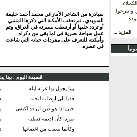
لكحلاء
وانتزحوا
بمبادرة من الشاعر الأماراتي محمد أحمد خليفة
وده
السويدي ، تم تعقب الأمكنة التي ذكرها المتنبي
أو تردد عليها أو أرتبطت بسيرته في العراق، وتم
المزيد ...
عمل سياحة بصرية في لما بقي من ذكراه
وأمكنته للتعرف على مفردات حياته التي شاعت
في عصره.
ياً
قصيدة اليوم :
بينا يج
بينا يجول بها عرته ليلة
ب
فدنا الى ارطاته لتجنه
ط
حتى اذا هو ظن ان قد اكتفى
و
صردا كأن اديمه قبطية
ي
وكأنما ينصب من اغصانها
د