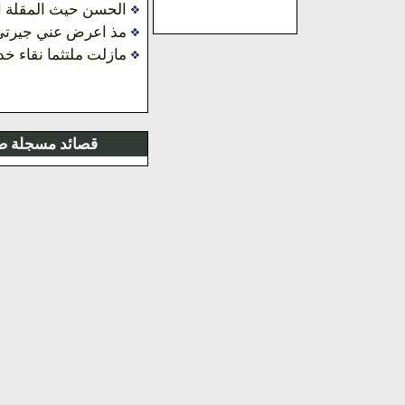
الحسن حيث المقلة ا
مذ اعرض عني جيرتي 
مازلت ملتثما نقاء خد
قصائد مسجلة صوت