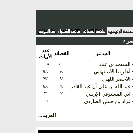
عراء
عدد
الشاعر
القصائد
الأبيات
المعتمد بن عباد
1134
235
أغا رضا الأصفهاني
670
86
الأخضر اللهبي
260
58
عبد الله بن علي آل عبد القادر
657
48
ابن المستوفي الإربلي
72
20
قراد بن حنش الصاردي
28
6
المزيد ...