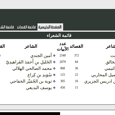
قائمة الشعراء
عدد
عدد
القصائد
الشاعر
القصائد
الأبيات
الأبيات
أمين الجندي
3006
166
2540
372
الخَليلِ بنِ أَحمَدَ الفَراهيدِيّ
187
65
2079
84
محمد الصالحي الهلالي
1579
36
868
36
سُوَيدِ بنِ كِراع
171
20
125
22
ري
توبة بن الحُمَيِّر الخفاجي
114
16
305
16
يوسف البديعي
122
8
450
11
المزيد ...