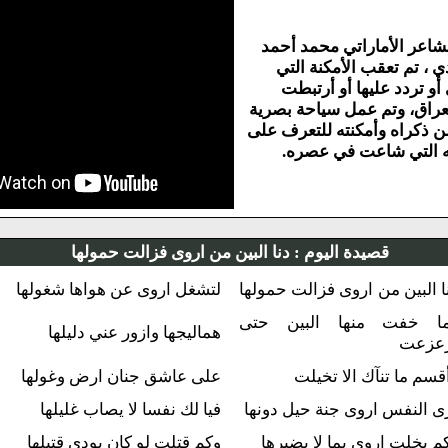
ي محمد أحمد
مكنة التي
أو أرتبطت
 سياحة بصرية
ته للتعرف على
في عصره.
اليوم :
دنا البين من اروى فزالت حمولها
ى فزالت حمولها
لتشغل اروى عن هواها شغولها
 البين حتى
هماليجها وازور عني دليلها
ا تخيلت
على عاشق جنان ارض وغولها
جنة حيل دونها
فيا لك نفسا لا يصاب غليلها
ما لا يضيرها
وكم قتلت لو كان يودى قتيلها