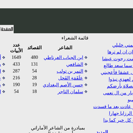
قائمة الشعراء
لمني خليلي
عدد
الشاعر
القصائد
الأبيات
 ان لم ترها
1649
480
ابن الجياب الغرناطي
أ
ضت رجوت عيشا
433
131
الشافعي
ي
سما سعد طالع
287
54
النمر بن تولب
ا
 عشقا فأعجبني
216
28
علَقَمَةِ الفَحل
ح
لعهدي نبذوا
190
19
حسن الأصم البغدادي
ط
لصلاة بأرضكم
54
18
سلمان التاجر
ا
ار من ال نعمى
بو
عادت بعد ما فسدت
لرزايا جهارا
كل خير كما بدا
بمبادرة من الشاعر الأماراتي
المزيد ...