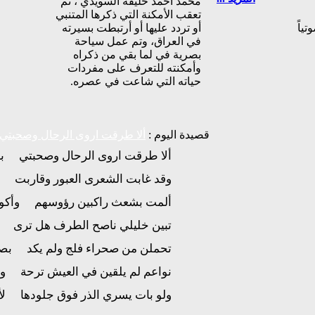
محمد أحمد خليفة السويدي ، تم
تعقب الأمكنة التي ذكرها المتنبي
ياً
أو تردد عليها أو أرتبطت بسيرته
في العراق، وتم عمل سياحة
بصرية في لما بقي من ذكراه
وأمكنته للتعرف على مفردات
حياته التي شاعت في عصره.
قصيدة اليوم :
ألا طرقت اروى الرحال وصحبتي
ألا طرقت اروى الرحال وصحبتي
ب
وقد غابت الشعرى العبور وقاربت
ألمت بشعث راكبين رؤوسهم
وأكو
تبين خليلي ناصح الطرف هل ترى
تحملن من صحراء فلج ولم يكد
بصي
نواعم لم يلقين في العيش ترحة
ول
ولو بات يسري الذر فوق جلودها
ل