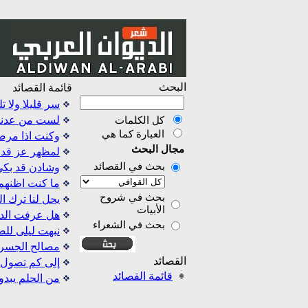
البحث
قائمة القصائد
سر قليلا ولا ت
لست من عدنان
كل الكلمات
العبارة كما هي
وكنت اذا مر
مجال البحث
لمظهر عز قد 
بحث في القصائد
وشادن قد بكى
ما كنت اظنهم 
بحث في شروح
يحل لنا ترك ا
الأبيات
هل عرفت الدي
بحث في الشعراء
نبهت ليلى للص
مصالح الجسر 
القصائد
إلى كم تصول ا
قائمة القصائد
من الحلم يبدو 