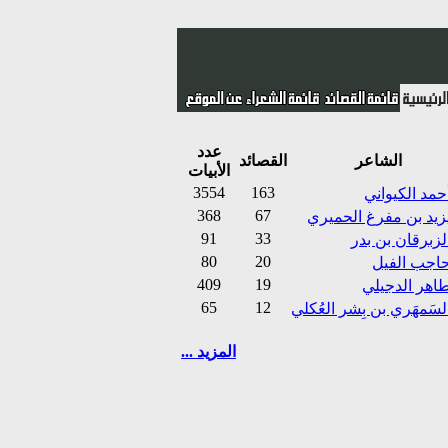
عدد
الشاعر
القصائد
الأبيات
3554
163
حمد الكيواني
368
67
زيد بن مفرغ الحميري
91
33
لزبرقان بن بدر
80
20
اجب الفيل
409
19
اهر الدجيلي
65
12
لسَمهَري بن بِشر العُكلي
المزيد ...