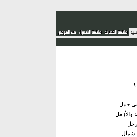
ني حنبل
 والأزمل
أرجل
الشمأل