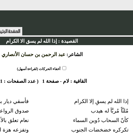
القصيدة :
إذا الله لم يسق الا الكرام
الشاعر:
عبد الرحمن بن حسان الأنصاري
أخفاء الحركات (لقراءة أسهل)
القافية :
لام
-
صفحة 1
( عدد الصفحات : 1 )
إذا الله لم يسقِ إلا الكرام
فأسقي ديار ب
مُلثّاً مُربَّاَ له هيدب
صدوق الرواعد
كأنّ السحاب دُوين السماء
نعام تعلق بال
تكركره خضخضات الجنوب
وتفزعه هزة 