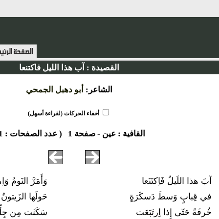
القصيدة :
آب هذا الليل فاكتنعا
الشاعر:
أبو دهبل الجمحي
أخفاء الحركات (لقراءة أسهل)
القافية :
عين
-
صفحة 1
( عدد الصفحات : 1 )
آبَ هذا اللَيلُ فَاِكتَنَعا
وَأَمَرَّ النَومُ وَاِ
في قِبابٍ وَسطَ دَسكَرَةٍ
حَولَها الزَيتونُ 
خُرفَةً حَتّى إِذا اِرتَبَعَت
سَكَنَت مِن جِلِّ