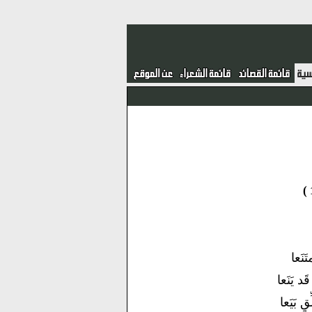
متَنَعا
قَد يَنَعا
قٍ بَيَعا