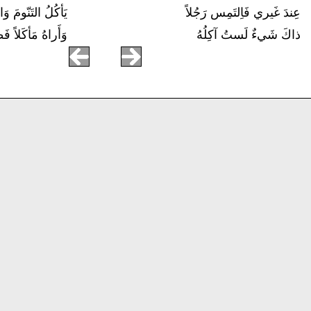
عِندَ غَيري فَاِلتَمِس رَجُلاً
يَأكُلُ التَنّومَ و
ذاكَ شَيءٌ لَستُ آكِلُهُ
وَأَراهُ مَأكَلاً ف