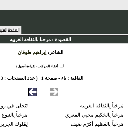
القصيدة :
مرحبا بالثقافة الغربيه
الشاعر:
إبراهيم طوقان
أخفاء الحركات (لقراءة أسهل)
القافية :
ياء
-
صفحة 1
( عدد الصفحات : 3 )
مَرحَباً بِالثَقافَة الغَربيه
تَتَجلى في رو
مَرحَباً بِالحَكيم محيي المَعري
مَرحَباً بِالنبوغ 
مَرحَباً بِالعَظيم أَكرَم ضَيف
لِمُلوك الجَزير