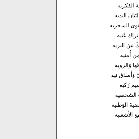
ية الفكريه
َنان النَديه
القوى السحريه
تَراك غَنيه
كَ بَينَ البريه
مِن أُمنيه
ّها وَالرويه
 وَأَصدَق نيه
نَسيم زَكيه
رب الشَخصيه
َضيةَ الوَطنيه
مع الأَشعبيه