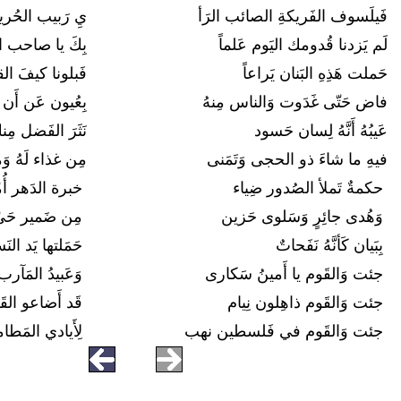
فَيلَسوف الفَريكةِ الصائب الرَأ
يِ رَبيب الحُر
لَم يَزدنا قُدومك اليَوم عَلماً
بِكَ يا صاحب الب
حَملت هَذِهِ البَنان يَراعاً
فَبلونا كيفَ 
فاض حَتّى غَدَوت وَالناس مِنهُ
بِعُيون عَن أَن 
عَيبُهُ أَنَّهُ لِسان حَسود
نَثَرَ الفَضل مِن
فيهِ ما شاءَ ذو الحجى وَتَمَنى
مِن غذاء لَهُ وَ
حكمةٌ تَملأ الصُدور ضِياء
خبرة الدَهر أُم
وَهُدى جائِرٍ وَسَلوى حَزين
مِن ضَمير حَيّ
بِبَيان كَأنَّهُ نَفَحاتٌ
حَمَلتها يَد ال
جئت وَالقَوم يا أَمينُ سَكارى
وَعَبيدُ المَآ
جئت وَالقَوم ذاهِلون نِيام
قَد أَضاعو الق
جئت وَالقَوم في فَلسطين نهب
لِأَيادي المَطا