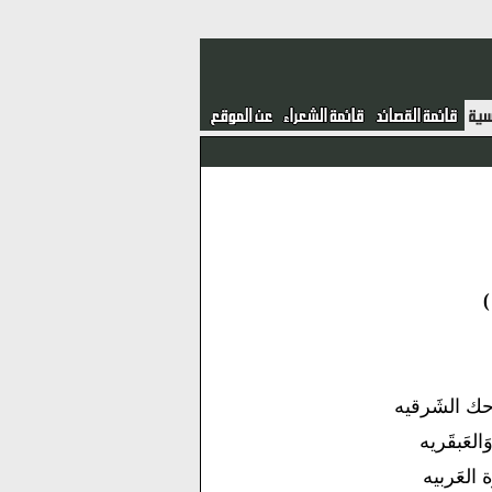
حك الشَرقيه
وَالعَبقَريه
ة العَربيه