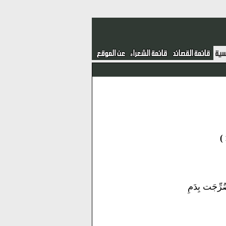
ُرِّجَت بِدَمِ