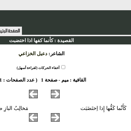
القصيدة :
كأنما كفها اذا اختضبت
الشاعر:
دعبل الخزاعي
أخفاء الحركات (لقراءة أسهل)
القافية :
ميم
-
صفحة 1
( عدد الصفحات : 1 )
كَأَنَّما كَفُّها إِذا اِختَضَبَت
مَخالِبُ البازِ ض