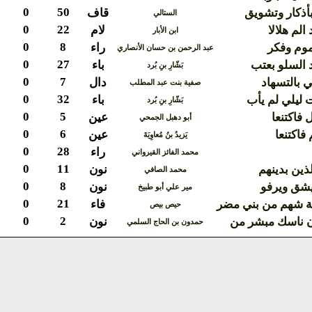
0
50
أذكار وتشويق
قاف
الستالي
0
22
الم هلالا
لام
ابن الأبار
0
8
موم وفكر
راء
عبد الرحمن بن حسان الأنصاري
0
27
 السلو بعتب
باء
بَشّارِ بنِ بُرد
0
7
 بالتسهاد
دال
صفية بنت عبد المطلب
0
32
 ليلي لم يأب
باء
بَشّارِ بنِ بُرد
0
5
 فاكتنعا
عين
أبو دهبل الجمحي
0
6
فاكتنعا
عين
يَزيدُ بنُ مُعاوِيَةَ
0
28
راء
محمد الفائز القيرواني
0
11
لذين بدينهم
نون
محمد الصافي
0
8
يشق ويرفو
نون
مير علي أبو طبيخ
0
21
ة شهم من بني مضر
فاء
حيص بيص
0
2
ن ناسك مبشر من
نون
حمدون بن الحاج السلمي