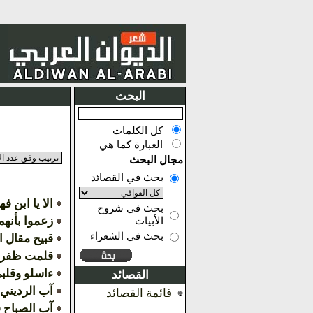
البحث
كل الكلمات
العبارة كما هي
مجال البحث
بحث في القصائد
الا يا ابن ف
بحث في شروح
زعموا بأنهم
الأبيات
بحث في الشعراء
قبيح مقال ا
قلمت ظفري
ءاسلو وقلب
القصائد
آب الرديني 
قائمة القصائد
آب الصباح فا