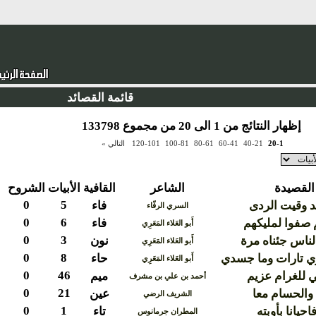
قائمة القصائد
إظهار النتائج من 1 الى 20 من مجموع 133798
20-1
40-21
60-41
80-61
100-81
120-101
التالي »
القصيدة
الشاعر
القافية
الأبيات
الشروح
0
5
هد وقيت الردى
فاء
السري الرفّاء
0
6
 صفوا لمليكهم
فاء
أَبو العَلاء المَعَرِي
0
3
لناس جئناه مرة
نون
أَبو العَلاء المَعَرِي
0
8
 تارات وما جسدي
حاء
أَبو العَلاء المَعَرِي
0
46
ي للغرام عزيم
ميم
أحمد بن علي بن مشرف
0
21
والحسام معا
عين
الشريف الرضي
0
1
حيانا بأوبته
تاء
المطران جرمانوس