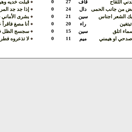
0
27
ني اللقاح
قاف
قبلت خديه وهو 
0
24
بيض من جانب الحمى
دال
إذا جد جد الم
0
21
ك الشعر اجناس
سين
بشرى الأماني 
0
20
بتغين
راء
أنا مصغ فاقرأ 
0
15
ماء اتلق
سين
سجسج الظل ف
0
11
اصدحي او هيمني
ميم
لا تذعروه فطر