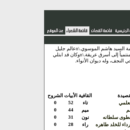
نبذة : مير علي بن عباس بن راضي بن الحسن بن مهدي بن عبد الله بن محمد بن العلامة السيد هاشم الموسوي.\nعالم جليل
وأديب كبير وشاعر مطبوع.\nولد في النجف ونشأ بها على أبيه، وكان من ذوي الفضل، منتمياً إلى أسرق عريقة.\nوكان قد ابتلي
قصيدة
القافية
الأبيات
الشروح
0
52
علمي
تاء
0
44
م
ميم
0
31
نطوى سلطانه
نون
0
28
داء للخلد طاهره
راء