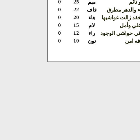
0
25
نائم
ميم
0
22
رء والدهر مطرق
قاف
0
20
فقد زالت غواشيها
هاء
0
15
علي وأمل
لام
0
12
ي حواشي الوجود
راء
0
10
فه امن
نون