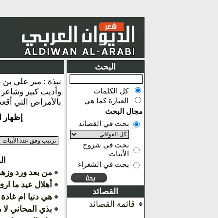
البحث
كل الكلمات
العبارة كما هي
بالأمراض التي أقعدته قرابة 
مجال البحث
إظهار النتائج م
بحث في القصائد
بحث في شروح
الأبيات
ال
بحث في الشعراء
من بعد ورد وزهر
أهلال عيد ما ارى
القصائد
هي دنيا ام غادة 
قائمة القصائد
بذي المحاني لا 