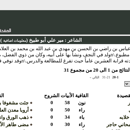
الشاعر :
مير علي أبو طبيخ (
)
معلومات اضافية
العشرين عاماً حيث تفرغ للمطالعة والدرس.\nوقد توفي في النجف، وله ديوان الأنواء.
ن 1 الى 20 من مجموع 31
20-1
31-21
التالي »
قصيدة
القافية
الأبيات
الشروح
ال
0
58
نون
جئت مشغوفا ب
0
50
راء
أروبا معدن العل
0
34
خلابه
باء
ذهب الورق وا
0
30
محاني حاجر
راء
مضى طاهر الأر