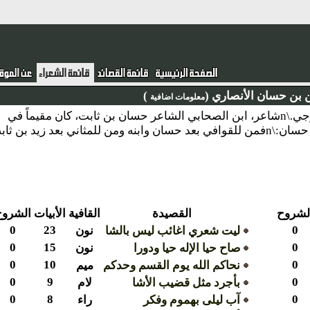
 حسان الأنصاري (
)
معلومات اضافية
نبذة : عبد الرحمن بن حسان بن ثابت الأنصاري الخزرجي.\nشاعر، ابن الصحابي الشاعر حسان بن ثابت، كان مقيماً في
 بن ثابت
وح
القصيدة
القافية
الأبيات
الشروح
0
23
ليت شعري اغائب ليس بالشا
نون
0
15
صاح حيا الإله حيا ودورا
نون
0
10
نحاكم الله يوم القسم وحدكم
ميم
0
9
بأجرد مثل قضيب الأشا
لام
0
8
آب ليلى بهموم وفكر
راء