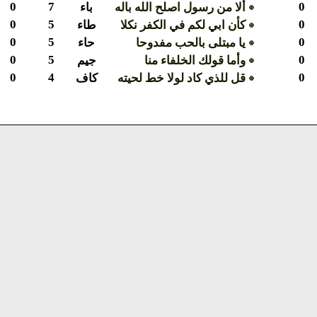
0
7
ألا من رسول اصلح الله باله
باء
0
5
كأن ابي لكم في الكفر نكلا
طاء
0
5
يا مبتلى بالحب مفدوحا
حاء
0
5
وأما قولك الخلفاء منا
جيم
0
4
قل للذي كاد لولا خط لحيته
كاف