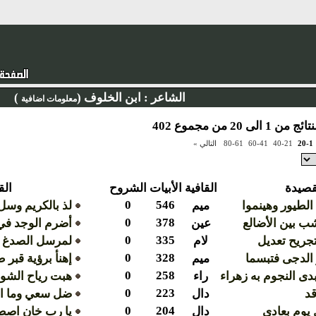
الشاعر :
ابن الخلوف (
)
معلومات اضافية
 الى 20 من مجموع 402
20-1
40-21
60-41
80-61
التالي »
قصيدة
القافية
الأبيات
الشروح
الق
0
546
 الطيور وهينموا
ميم
لذ بالكريم وسل 
0
378
شب بين الأضالع
عين
أضرم الوجد في
0
335
تجريح تعديل
لام
لمرسل الصدغ ف
0
328
 الدجى فتبسما
ميم
إهنأ برؤية قبر
0
258
دى النجوم به زهراء
راء
هبت رياح الشوق
0
223
قد
دال
ضل سعي وما اه
0
204
يوم بعادي
دال
يا رب خان اصط