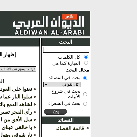
البحث
إظهار النتائج من 1
كل الكلمات
العبارة كما هي
مجال البحث
بحث في القصائد
ال
تغنوا على العود
بحث في شروح
سلوا النار عما 
الأبيات
بحث في الشعراء
لشاهد الدمع بال
رأى الفجر تعبير
سل الأفق من اب
القصائد
يا خالقي عيناي 
قائمة القصائد
نار شوقي وهول 