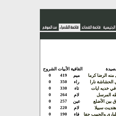
صيدة
القافية
الأبيات
الشروح
0
419
منه الرضا كرما
ميم
0
350
 الحشاشة نارا
راء
0
330
ي خديه ايات
تاء
0
264
 طه المرسل
لام
0
257
 بين الأضلع
عين
0
220
تديت سبيلا
لام
0
190
باري والحبيب جفا
فاء