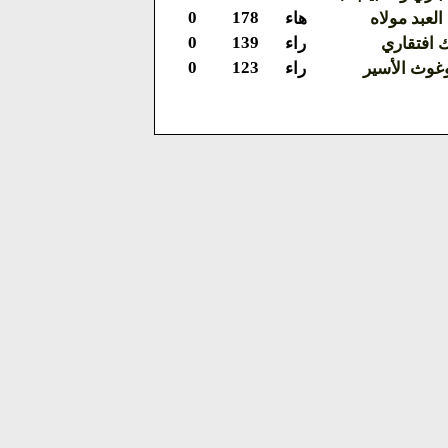
0
178
لعبد مولاه
هاء
0
139
 افتقاري
راء
0
123
وغوث الأسير
راء