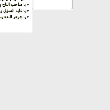
يا صاحب التاج و
يا غاية السؤل وا
يا جوهر البدء و