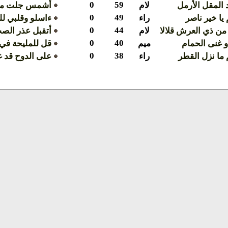
0
59
المقل الأرمل
لام
أشمس جلت من 
0
49
 يا خير ناصر
راء
ءاسلو وقلبي لل
0
44
من ذي العرش قلالا
لام
أتقبل عذر الصب
0
40
و غنى الحمام
ميم
قل للمليحة في
0
38
 ما نزل القطر
راء
على الدوح قد غ