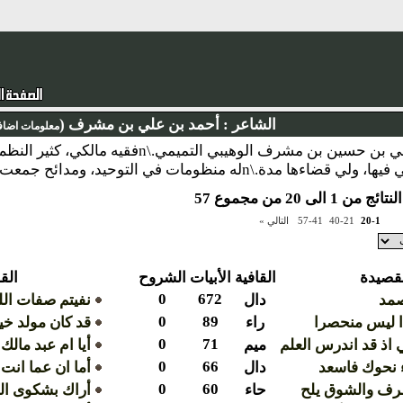
الشاعر :
أحمد بن علي بن مشرف (
معلومات اضاف
نبذة : أحمد بن علي بن حسين بن مشرف الوهيب
له منظومات في التوحيد، ومدائح جمعت في (ديوان ابن مشرف- ط).
من 1 الى 20 من مجموع 57
20-1
40-21
57-41
التالي »
قصيدة
القافية
الأبيات
الشروح
الق
0
672
صمد
دال
نفيتم صفات الل
0
89
ا ليس منحصرا
راء
قد كان مولد خي
0
71
 اذ قد اندرس العلم
ميم
أيا ام عبد مالك
0
66
 نحوك فاسعد
دال
أما ان عما انت 
0
60
رف والشوق يلح
حاء
أراك بشكوى ال