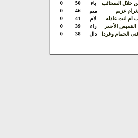
0
50
خلال السحائب
باء
0
46
غرام عزيم
ميم
0
41
 ام انت عاذله
لام
0
39
 القميص الأحمر
راء
0
38
نى الحمام وغردا
دال