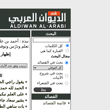
البحث
كل الكلمات
تعلم ودرّس وتوفي فيها، ولي قضاءها مدة.\n
العبارة كما هي
إظهار النتائج 
مجال البحث
بحث في القصائد
بحث في شروح
ال
الأبيات
يقول راجي ال
بحث في الشعراء
الحمد لله حمد
على العلم نبكي
القصائد
بشير سعاد جاء
قائمة القصائد
بات ساهي الط