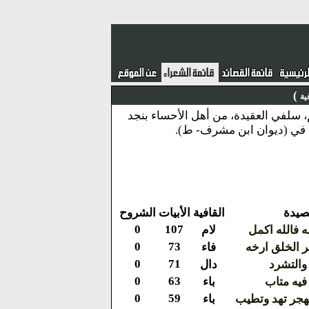
)
ية
ي التميمي.\nفقيه مالكي، كثير النظم، سلفي العقيدة، من أهل الأحساء بنجد
صيدة
القافية
الأبيات
الشروح
0
107
ه فالله اكمل
لام
0
73
ر الخلق ارخه
فاء
0
71
 والتشرد
دال
0
63
فيه متاب
باء
0
59
هجر تهد وتطيب
باء