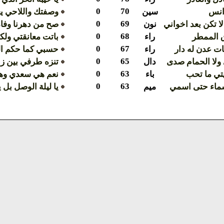
0
70
انس
سين
وصفتك واللاحي يع
0
69
لا تكن بعد اخواني
نون
صح من دهرنا وفاة
0
68
رق الممطر
راء
باتت معانقتي ولك
0
67
ات عدن له دار
راء
حسبي كما حكم ال
0
65
ولا الحمام صدى
دال
تنزه طرفي بين زا
0
63
تي ما تحب
باء
نعم هي سعدي وه
0
63
ماء حتى اسمي
ميم
يا ليلة الوصل بل ي