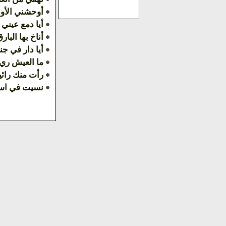
أوحشني الأو
أيا دمع عيني 
أناخ بها البا
أيا دار في جن
ما العيش ري 
رأت منك رائي
نسيت في اس