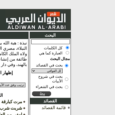
البحث
كل الكلمات
النبلاء، مصري ا
العبارة كما هي
مجال البحث
طائفة من إنشاء
بالهند، وفي دار
بحث في القصائد
إظهار النتائج من 
بحث في شروح
الأبيات
بحث في الشعراء
ال
القصائد
مرت كبارقة 
قائمة القصائد
شربت شرب ا
لهفي من العا