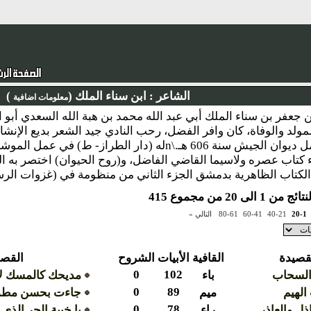
الشاعر :
ابن سناء الملك (
)
معلومات اضافية
لمولد والوفاة، كان وافر الفضل، رحب النادي جيد الشعر بديع الإنش
ولاه الملك الكامل ديوان الجيش سنة 606 هـ.\nله (دار 
 كتاب عصره ولاسيما القاضي الفاضل، و(روح الحيوان) اختصر به ا
 الكتاب الظاهرية بدمشق الجزء الثاني من منظومة في (غزوات الرسو
1 الى 20 من مجموع 415
20-1
40-21
60-41
80-61
التالي »
قصيدة
القافية
الأبيات
الشروح
القصي
0
102
السحاب
باء
مديحك كالمسك لا 
0
89
لهيم
ميم
جاءت بحسن مطم
0
78
ذل والعاذر
راء
يا خيبة الحر الذي