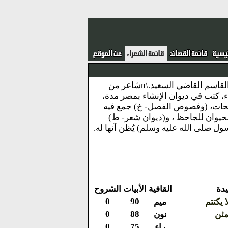
نبذة : هبة الله بن جعفر بن سناء الملك أبي عبد الله محمد بن هبة الله السعدي أبو القاسم القاضي السعيد.\nشاعر من
اء، كتب في ديوان الإنشاء بمصر مدة،
الطراز- ط) في عمل الموشحات، (وفصوص الفصل- خ) جمع فيه
لحيوان للجاحظ ، و(ديوان شعر- ط)
ل صلى الله عليه وسلم) يُظن آنها له.
دة
القافية
الأبيات
الشروح
0
90
يكتتم
ميم
0
88
ئن
نون
0
75
راء