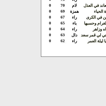
0
70
اند في العذل
لام
0
69
 الحياء
همزة
0
67
ن في الكرى
راء
0
65
غرام وحسبها
باء
0
64
ه وزاهر
راء
0
63
ي لي قمر سعد
دال
0
62
ا ليلة العمر
راء