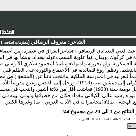
الشاعر :
معروف الرصافي (
)
معلومات اضافية
نبذة : معروف بن عبد الغني البغدادي الرصافي.\nشاعر ال
من عشيرة الجبارة في كركوك، ويقال إنها علوية النس
المدرسة الرشيدية العسكرية، ولم يحرز شهادتها.\nوتتلمذ 
الحرب العالمية الأولى إلى دمشق سنة (1918)، ورحل إلى القد
 الأدب العربي - ط) وغيرها الكثير.
 من 1 الى 20 من مجموع 244
20-1
40-21
60-41
80-61
التالي »