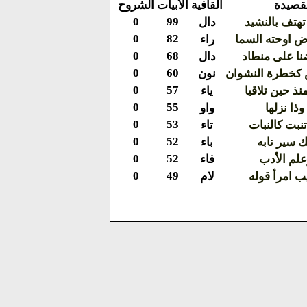
قصيدة
القافية
الأبيات
الشروح
0
99
تهتف بالنشيد
دال
0
82
ض اوحته السما
راء
0
68
ا على منطاد
دال
0
60
كخطرة النشوان
نون
0
57
نذ حين تلاقيا
ياء
0
55
ذا نزلها
واو
0
53
نبت كالنبات
تاء
0
52
 سير نابه
باء
0
52
علم الأدب
فاء
0
49
ب امرأ قوله
لام