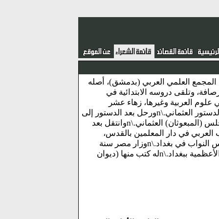
عراق في عصره، من أعضاء المجمع العلمي العربي (بدمشق)، أصله
ب.\nولد ببغداد، ونشأ بها في الرصافة، وتلقى دروسه الابتدائية في
لمحمود شكري الآلوسي في علوم العربية وغيرها، زهاء عشر
سنوات، واشتغل بالتعليم، ونظم أروع قصائده، في الاجتماع والثورة على الظلم قبل الدستور العثماني.\nورحل بعد الدستور إلى
الأستانة، فعين معلماً للعربية في المدرسة الملكية، وانتخب نائباً عن (المنتفق) في مجلس (المبعوثان) العثماني.\nوانتقل بعد
س وعين مدرساً للأدب العربي في دار المعلمين بالقدس،
وأصدر جريدة الأمل يومية سنة (1923) فعاشت أقل من ثلاثة أشهر، وانتخب في مجلس النواب في بغداد.\nوزار مصر سنة
(1936)، ثم قامت ثورة رشيد عالي الكيلاني ببغداد فكان من خطبائها وتوفي ببيته في الأعظمية ببغداد.\nله كتب منها (ديوان