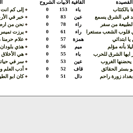
القصيدة
القافية
الأبيات
الشروح
ال
0
153
 بالكتئاب
باء
إلى كم انت 
0
83
د في الشرق يسمع
عين
خبر في الأر
0
78
الطبيعة من سفر
راء
نحن من ارضن
0
61
قلوب الشعب مستعرا
راء
يرزت تميس 
0
57
يا ابتدائي
همزة
علام حرمنا م
0
56
ا بأنه مؤلم
ميم
هذي بلودان و
0
55
 ايها الشرق للحرب
باء
هي الأخلاق ت
0
53
حضنها الغروب
عين
سر في حياتك
0
52
لو بستر الحقائق
قاف
أدب العلم و
0
51
غداد زورة راحم
دال
كان ابو الطي