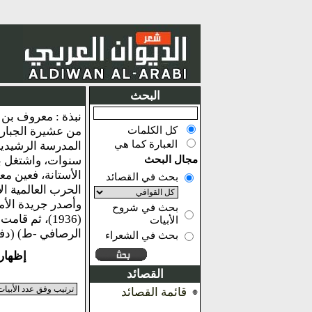
البحث
كل الكلمات
العبارة كما هي
مجال البحث
بحث في القصائد
بحث في شروح
الأبيات
الرصافي -ط) (دفع الهجنة - ط)\n(محاضرات في
بحث في الشعراء
إظهار النتائج
القصائد
قائمة القصائد