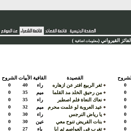
ئز القيرواني (
)
معلومات اضافية
روح
القصيدة
القافية
الأبيات
الشروح
0
40
0
ثغر الربيع افتر عن ازهاره
راء
0
35
0
من رحيق الخلد مد القلما
ميم
0
35
0
نعاك النعاة فلم اصطبر
راء
0
32
0
عيد العروبة لو علمت محرم
ميم
0
30
0
يا رياض النرجس
راء
0
30
0
بنات القريض تنوح معي
عين
0
27
0
تغرب في العواصم ثم ابا
باء