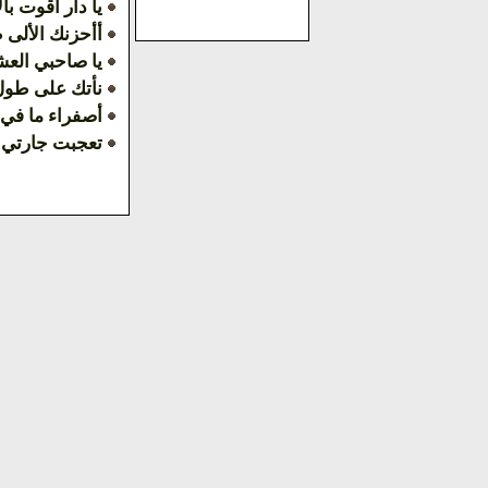
يا دار اقوت بال
أأحزنك الألى 
يا صاحبي العش
نأتك على طول 
أصفراء ما في
تعجبت جارتي 