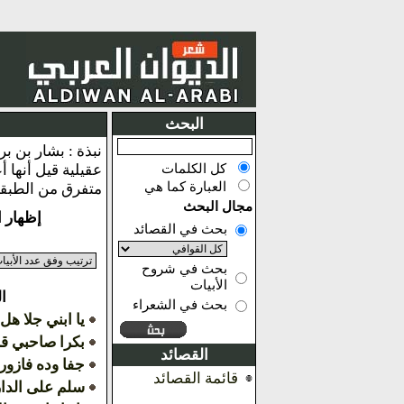
البحث
كل الكلمات
العبارة كما هي
متفرق من الطبقة 
مجال البحث
إظهار النتائج من
بحث في القصائد
بحث في شروح
الأبيات
ا
بحث في الشعراء
يا ابني جلا هل 
بكرا صاحبي قب
القصائد
جفا وده فازور
قائمة القصائد
سلم على الدا