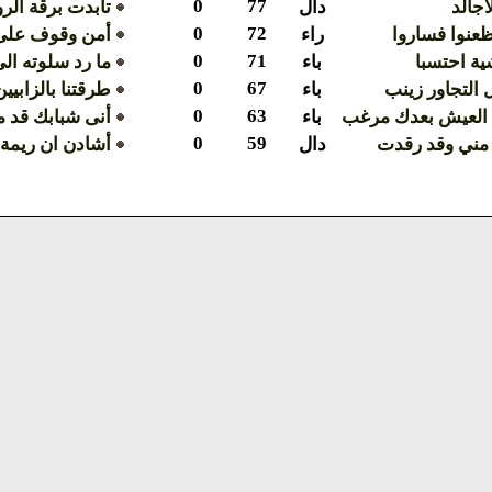
0
77
أجالد
دال
تأبدت برقة الرو
0
72
ظعنوا فساروا
راء
أمن وقوف على 
0
71
ية احتسبا
باء
ما رد سلوته ال
0
67
التجاور زينب
باء
طرقتنا بالزابيي
0
63
 العيش بعدك مرغب
باء
أنى شبابك قد 
0
59
مني وقد رقدت
دال
أشادن ان ريمة 