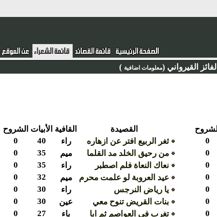
ئز القيرواني (
)
معلومات اضافية
روح
القصيدة
القافية
الأبيات
الشروح
0
40
0
ثغر الربيع افتر عن ازهاره
راء
0
35
0
من رحيق الخلد مد القلما
ميم
0
35
0
نعاك النعاة فلم اصطبر
راء
0
32
0
عيد العروبة لو علمت محرم
ميم
0
30
0
يا رياض النرجس
راء
0
30
0
بنات القريض تنوح معي
عين
0
27
0
تغرب في العواصم ثم ابا
باء