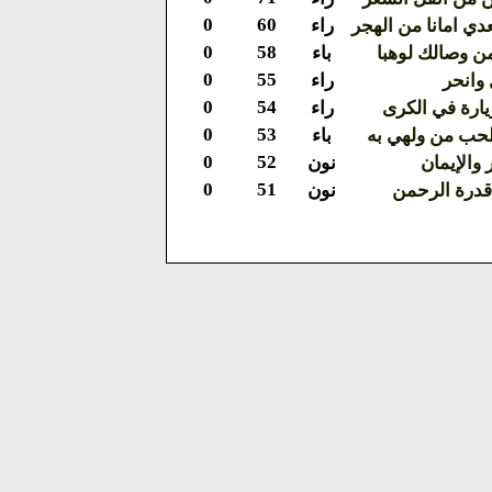
0
60
ي امانا من الهجر
راء
0
58
 وصالك لوهبا
باء
0
55
 وانحر
راء
0
54
يارة في الكرى
راء
0
53
حب من ولهي به
باء
0
52
 والإيمان
نون
0
51
درة الرحمن
نون