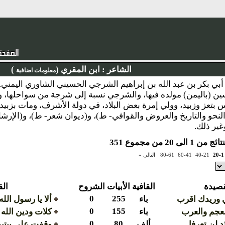
الشاعر :
ابن المقري (
)
معلومات اضافية
ين (باليمن) مولده فيها، والشرجي نسبة إلى شرجة من سواحلها، وا
لنحو والتاريخ والعروض والقوافي- ط)، و(ديوان شعر- ط)، و(الإرش
غير ذلك.
 الى 20 من مجموع 351
20-1
40-21
60-41
80-61
التالي »
قصيدة
القافية
الأبيات
الشروح
ال
0
255
ي وريدك اقرب
باء
ألا يا رسول الله
0
155
لعجم والعرب
باء
كلات ودين الله 
0
80
 لن تعرفا
ألف
وقفت على بيتين