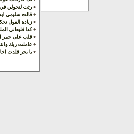
رثت لنحولي في 
قالت سليمى ابش
زيادة القول تح
كذا فليعاني الم
قلب على جمر ال
عاملت ربك وانت
يا بحر قلدت اخا