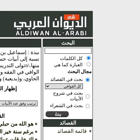
البحث
كل الكلمات
نسبة إلى أبيات حس
العبارة كما هي
مجال البحث
الوافي في الفقه وا
الحاوي، و(بديعية) و
بحث في القصائد
إظهار النتائج من 1
بحث في شروح
الأبيات
بحث في الشعراء
ال
القصائد
هو الله من حبل
قائمة القصائد
برغم سنة خير ا
لك خارقات عوائد