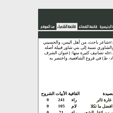
نبذة : إسماعيل بن أبي بكر بن عبد الله بن إبراهيم الشرجي الحسيني الشاوري اليمني.\nشاعر باحث، من أهل اليمن، والحسيني
لشاوري نسبة إلى بني شاور قبيلة أصله
منها.\nتولى التدريس بتعز وزبيد، وولي إمرة بعض البلاد، في دولة الأشرف، ومات بزبيد.\nله تصانيف كثيرة منها: (عنوان الشرف
اد- ط) في فروع الشافعية، واختصر به
قصيدة
القافية
الأبيات
الشروح
0
241
 غارة ثائر
راء
0
105
افضل ما تكلا
لام
0
71
 من اثقل الشعر
راء