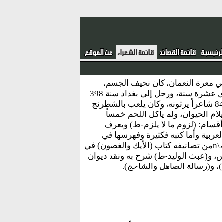
.\nشاعر وفيلسوف، ولد ومات في معرة النعمان، كان نحيف الجسم،
أصيب بالجدري صغيراً فعمي في السنة الرابعة من عمره.\nوقال الشعر وهو ابن إحدى عشرة سنة، ورحل إلى بغداد سنة 398
هـ فأقام بها سنة وسبعة أشهر، وهو من بيت كبير في بلده، ولما مات وقف على قبره 84 شاعراً يرثونه، وكان يلعب بالشطرنج
لام الحيوان، ولم يأكل اللحم خمساً
أقسام: (لزوم ما لا يلزم-ط) ويعرف
ربية وأما كتبه فكثيرة وفهرسها في
معجم الأدباء. وقال ابن خلكان: ولكثير من الباحثين تصانيف في آراء المعري وفلسفته،\nمن تصانيفه كتاب (الأيك والغصون) في
س، و(عبث الوليد-ط) شرح به ونقد ديوان
)، و(رسالة الصاهل والشاحج).