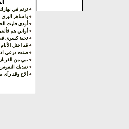
ال
ترنم في نهارك 
يا ساهر البرق 
أودى فليت الح
أواني هم فألفى
تحية كسرى في 
قد اختل الأنام
صنت درعي اذ 
نبي من الغربا
تفديك النفوس 
ألاح وقد رأى بر