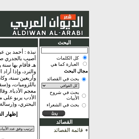
البحث
كل الكلمات
العبارة كما هي
مجال البحث
والنرد، وإذا أراد
وأربعين سنة، وكا
بحث في القصائد
باللزوميات، و(سق
بحث في شروح
الأدب يربو على م
الأبيات
البحتري، و(رسالة
بحث في الشعراء
إظهار النتائج من 1 ا
القصائد
قائمة القصائد