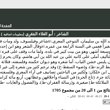
الشاعر :
أَبو العَلاء المَعَرِي (
)
معلومات اضافية
نبذة : أحمد بن عبد الله بن سليمان، التنوخي المعري
 التأليف أملى على كاتبه علي بن عبد الله بن أبي هاشم، وكان يحرم إي
ن يلبس خشن الثياب، أما شعره وهو ديوان حكمته وفلسفته، فثلاثة 
ط الزند-ط)، و(ضوء السقط-خ) وقد ترجم كثير من شعره إلى غير الع
ائة جزء، (تاج الحرة) في النساء وأخلاقهن وعظاتهن، أربع مائة كرا
 الملائكة-ط) صغيرة، و(رسالة الغفران-ط)، و(الفصول والغايات -ط
لى 20 من مجموع 1705
20-1
40-21
60-41
80-61
التالي »