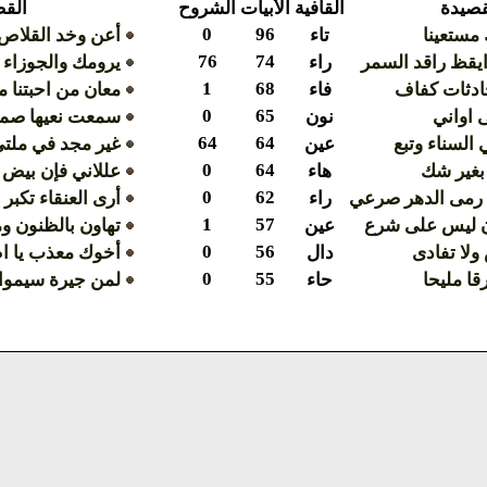
قصيدة
القافية
الأبيات
الشروح
القص
0
96
مستعينا
تاء
أعن وخد القلاص
76
74
ايقظ راقد السمر
راء
يرومك والجوزاء 
1
68
ادثات كفاف
فاء
معان من احبتنا م
0
65
 اواني
نون
سمعت نعيها صما
64
64
السناء وتبع
عين
غير مجد في ملتي
0
64
 بغير شك
هاء
عللاني فإن بيض ا
0
62
رمى الدهر صرعي
راء
أرى العنقاء تكبر 
1
57
ن ليس على شرع
عين
تهاون بالظنون و
0
56
ولا تفادى
دال
أخوك معذب يا ام
0
55
قا مليحا
حاء
لمن جيرة سيموا ا