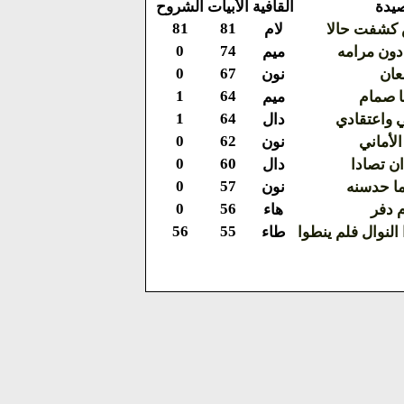
يدة
القافية
الأبيات
الشروح
81
81
 كشفت حالا
لام
0
74
دون مرامه
ميم
0
67
عان
نون
1
64
 صمام
ميم
1
64
 واعتقادي
دال
0
62
لأماني
نون
0
60
ان تصادا
دال
0
57
ما حدسنه
نون
0
56
 دفر
هاء
56
55
لنوال فلم ينطوا
طاء